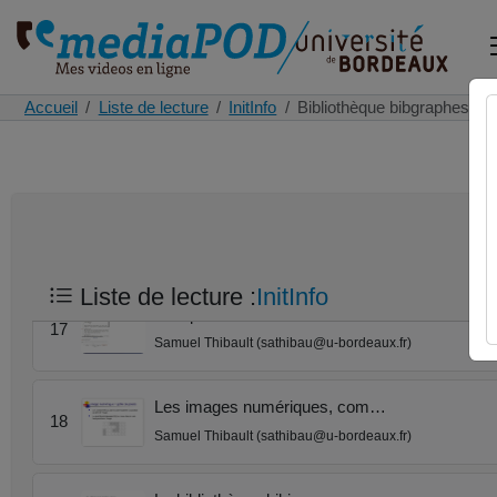
La fonction range()
14
Samuel Thibault (sathibau@u-bordeaux.fr)
Accueil
Liste de lecture
InitInfo
Bibliothèque bibgraphes
Les boucles for
15
Samuel Thibault (sathibau@u-bordeaux.fr)
Propriété booléenne sur le…
16
Samuel Thibault (sathibau@u-bordeaux.fr)
Liste de lecture :
InitInfo
Complément sur les listes
17
Samuel Thibault (sathibau@u-bordeaux.fr)
Les images numériques, com…
18
Samuel Thibault (sathibau@u-bordeaux.fr)