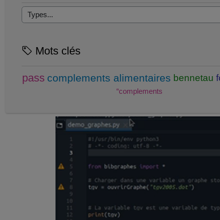
Mots clés
pass
complements alimentaires
bennetau
“complements