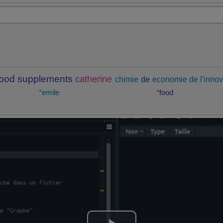
food supplements
catherine
chimie
de
economie de l'innov
“emile
“food