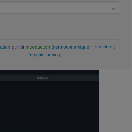
ation
gti
ifsi
introduction
thermodynamique
-
-structure
;
:
“organic farming”