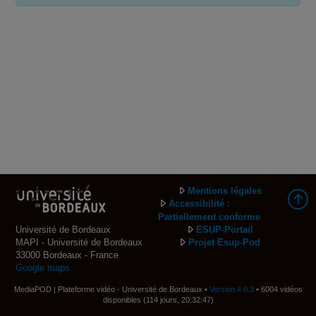
Mentions légales
Accessibilité :
Partiellement conforme
Université de Bordeaux
ESUP-Portail
MAPI - Université de Bordeaux
Projet Esup-Pod
33000 Bordeaux - France
Google maps
MediaPOD | Plateforme vidéo - Université de Bordeaux •
Version 4.0.3
• 6004 vidéos
disponibles (114 jours, 20:32:47)