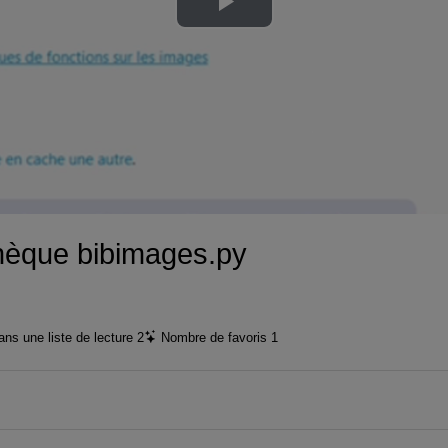
Lire
la
vidéo
thèque bibimages.py
ns une liste de lecture
2
Nombre de favoris
1