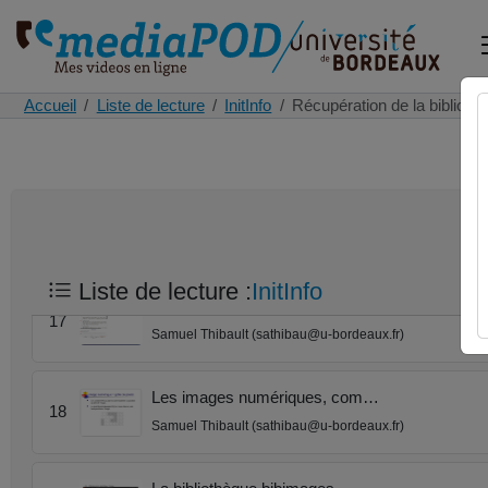
La fonction range()
14
Samuel Thibault (sathibau@u-bordeaux.fr)
Accueil
Liste de lecture
InitInfo
Récupération de la bibliot
Les boucles for
15
Samuel Thibault (sathibau@u-bordeaux.fr)
Propriété booléenne sur le…
16
Samuel Thibault (sathibau@u-bordeaux.fr)
Liste de lecture :
InitInfo
Complément sur les listes
17
Samuel Thibault (sathibau@u-bordeaux.fr)
Les images numériques, com…
18
Samuel Thibault (sathibau@u-bordeaux.fr)