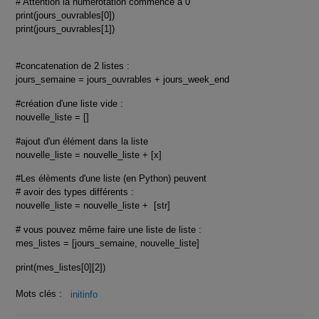
# Attention la numérotation commence à 0
print(jours_ouvrables[0])
print(jours_ouvrables[1])
#concatenation de 2 listes :
jours_semaine = jours_ouvrables + jours_week_end
#création d'une liste vide :
nouvelle_liste = []
#ajout d'un élément dans la liste
nouvelle_liste = nouvelle_liste + [x]
#Les élèments d'une liste (en Python) peuvent
# avoir des types différents :
nouvelle_liste = nouvelle_liste + [str]
# vous pouvez même faire une liste de liste :
mes_listes = [jours_semaine, nouvelle_liste]
print(mes_listes[0][2])
Mots clés :
initinfo