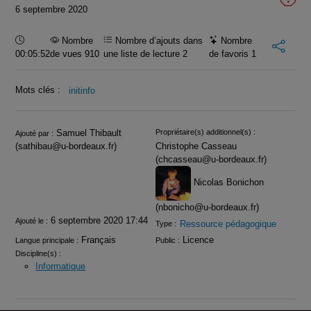
6 septembre 2020
Durée :
Nombre
Nombre d’ajouts dans
Nombre
00:05:52
de vues 910
une liste de lecture
2
de favoris
1
Mots clés :
initinfo
Infos
Samuel Thibault
Propriétaire(s) additionnel(s) :
Ajouté par :
(sathibau@u-bordeaux.fr)
Christophe Casseau
(chcasseau@u-bordeaux.fr)
Nicolas Bonichon
(nbonicho@u-bordeaux.fr)
6 septembre 2020 17:44
Ajouté le :
Ressource pédagogique
Type :
Français
Licence
Langue principale :
Public :
Discipline(s) :
Informatique