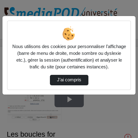
Rechercher un média sur
Accueil
Liste de lecture
InitInfo
Les boucles for
Nous utilisons des cookies pour personnaliser l’affichage
(barre de menu de droite, mode sombre ou dyslexie
etc.), gérer la session (authentification) et analyser le
trafic du site (pour certaines instances).
J’ai compris
Lire
la
Les boucles for
vidéo