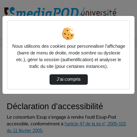
Rechercher un média sur
Accueil
Accessibilité : Partiellement conforme
Nous utilisons des cookies pour personnaliser l’affichage
(barre de menu de droite, mode sombre ou dyslexie
etc.), gérer la session (authentification) et analyser le
trafic du site (pour certaines instances).
Accessibilité : Partiellement
J’ai compris
conforme
Déclaration d’accessibilité
Le consortium Esup s’engage à rendre l’outil Esup-Pod
accessible, conformément à
l’article 47 de la loi n° 2005-102
du 11 février 2005
.