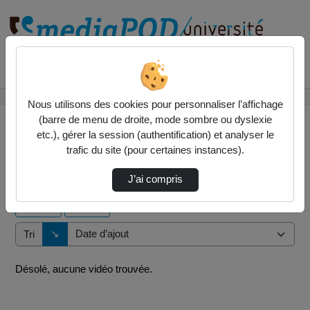
Rechercher un média sur
Accueil
Vidéos
Nous utilisons des cookies pour personnaliser l’affichage
(barre de menu de droite, mode sombre ou dyslexie
etc.), gérer la session (authentification) et analyser le
trafic du site (pour certaines instances).
0 vidéo trouvée
J’ai compris
Audio
Vidéo
Direction de tri
↘
Tri
Désolé, aucune vidéo trouvée.