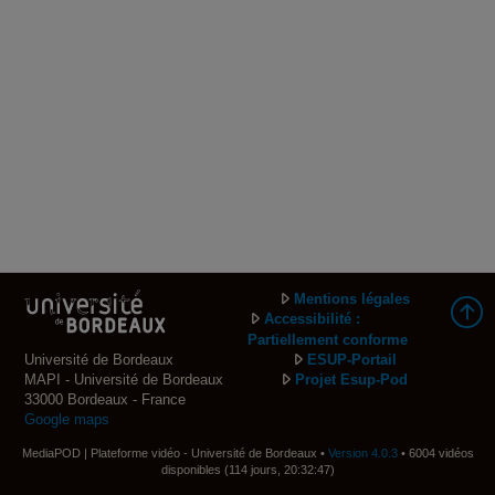
Mentions légales
Accessibilité :
Partiellement conforme
Université de Bordeaux
ESUP-Portail
MAPI - Université de Bordeaux
Projet Esup-Pod
33000 Bordeaux - France
Google maps
MediaPOD | Plateforme vidéo - Université de Bordeaux •
Version 4.0.3
• 6004 vidéos
disponibles (114 jours, 20:32:47)