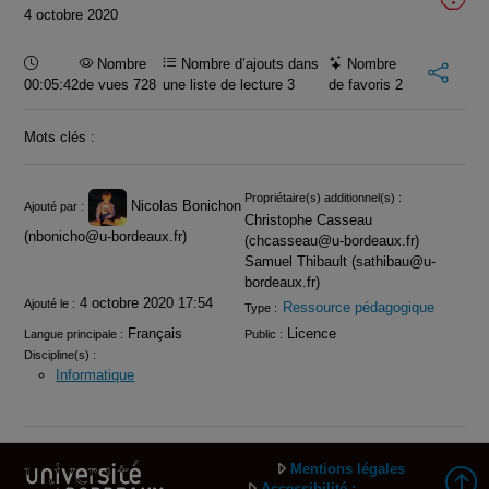
4 octobre 2020
Durée :
Nombre
Nombre d’ajouts dans
Nombre
00:05:42
de vues 728
une liste de lecture
3
de favoris
2
Mots clés :
Infos
Propriétaire(s) additionnel(s) :
Nicolas Bonichon
Ajouté par :
Christophe Casseau
(nbonicho@u-bordeaux.fr)
(chcasseau@u-bordeaux.fr)
Samuel Thibault (sathibau@u-
bordeaux.fr)
4 octobre 2020 17:54
Ajouté le :
Ressource pédagogique
Type :
Français
Licence
Langue principale :
Public :
Discipline(s) :
Informatique
Mentions légales