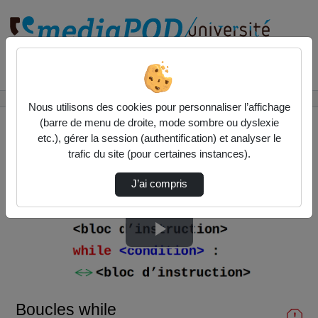
Rechercher un média sur
Accueil
Liste de lecture
InitInfo
Boucles while
Nous utilisons des cookies pour personnaliser l’affichage
(barre de menu de droite, mode sombre ou dyslexie
etc.), gérer la session (authentification) et analyser le
trafic du site (pour certaines instances).
J’ai compris
Lire
la
Boucles while
vidéo