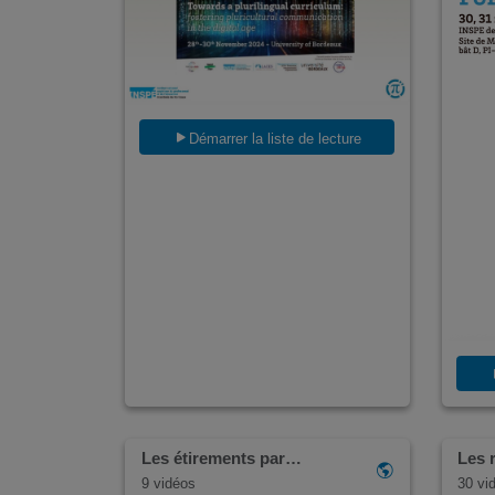
Démarrer la liste de lecture
Les étirements par…
Les 
9 vidéos
30 vi