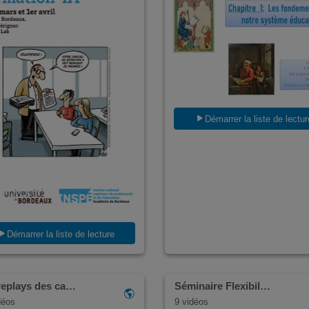
Démarrer la liste de lectur
Démarrer la liste de lecture
replays des ca…
Séminaire Flexibil…
déos
9 vidéos