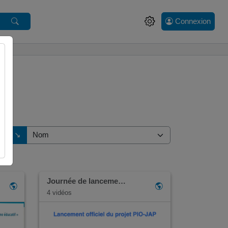
Connexion
ction de tri
↘
i
Journée de lanceme…
4 vidéos