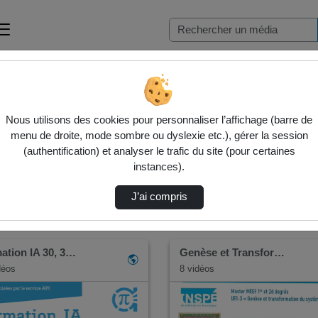
Nous utilisons des cookies pour personnaliser l’affichage (barre de
menu de droite, mode sombre ou dyslexie etc.), gérer la session
(authentification) et analyser le trafic du site (pour certaines
instances).
s
Dire
Tr
J’ai compris
ation IA 30, 3…
Genèse et Transfor…
déos
8 vidéos