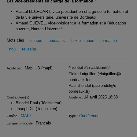
Les vice-présidents en charge de la formation :
Pascal LECROART, vice-président en charge de la formation et
de la vie universitaire, université de Bordeaux.
Arnaud GUEVEL, vice-président à la formation et à l'éducation
ouverte, Nantes Université.
Mots clés :
cursus
etudiants
flexibilisation
formation
ncu
reussite
Infos
Mapi UB (mapi)
Propriétaire(s) additionnel(s) :
Ajouté par :
Claire Laiguillon (claiguillon@u-
bordeaux.fr)
Paul Blondel (pablondel@u-
bordeaux.fr)
14 avril 2025 18:38
Contributeur(s) :
Ajouté le :
Blondel Paul (Réalisateur)
Joseph Gil (Technicien)
MAPI
Conférence
Chaîne :
Type :
Français
Langue principale :