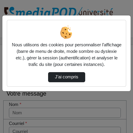
Rechercher un média sur
Accueil
Contactez nous
Nous utilisons des cookies pour personnaliser l’affichage
(barre de menu de droite, mode sombre ou dyslexie
etc.), gérer la session (authentification) et analyser le
trafic du site (pour certaines instances).
Contactez nous
Cocher
J’ai compris
cette case
si vous
Votre message
êtes un
humain en
Nom
*
métal
(obligatoire)
Courriel
*