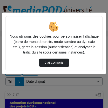
Rechercher un média sur
Accueil
Vidéos
Nous utilisons des cookies pour personnaliser l’affichage
(barre de menu de droite, mode sombre ou dyslexie
etc.), gérer la session (authentification) et analyser le
trafic du site (pour certaines instances).
9 vidéos trouvées
J’ai compris
Audio
Vidéo
Direction de tri
↘
Tri
00:17:17