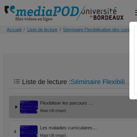
Accueil
Liste de lecture
Séminaire Flexibilisation des cursus
After movie Séminaire flex…
1
Mapi UB (mapi)
Ouverture du séminaire Fle…
Liste de lecture :
Séminaire Flexibili…
2
Mapi UB (mapi)
Flexibiliser les parcours …
Mapi UB (mapi)
Les maladies curriculaires…
4
Mapi UB (mapi)