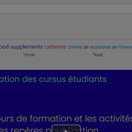
food supplements
catherine
chimie
de
economie de l'innov
“emile
“food