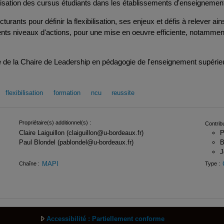
ilisation des cursus étudiants dans les établissements d'enseignement
ants pour définir la flexibilisation, ses enjeux et défis à relever ain
ents niveaux d'actions, pour une mise en oeuvre efficiente, notamme
 de la Chaire de Leadership en pédagogie de l'enseignement supérieu
flexibilisation
formation
ncu
reussite
Propriétaire(s) additionnel(s) :
Contribu
Claire Laiguillon (claiguillon@u-bordeaux.fr)
P
Paul Blondel (pablondel@u-bordeaux.fr)
B
J
MAPI
Chaîne :
Type :
Accessibilité : Partiellement conforme