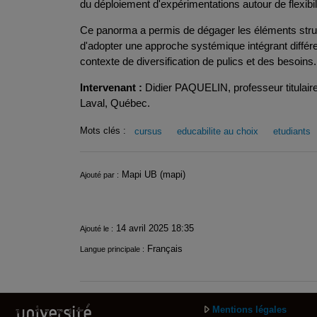
du déploiement d'expérimentations autour de flexib
Ce panorma a permis de dégager les éléments structur
d'adopter une approche systémique intégrant différ
contexte de diversification de pulics et des besoins.
Intervenant :
Didier PAQUELIN, professeur titulaire
Laval, Québec.
Mots clés :
cursus
educabilite au choix
etudiants
Infos
Mapi UB (mapi)
Ajouté par :
14 avril 2025 18:35
Ajouté le :
Français
Langue principale :
Mentions légales