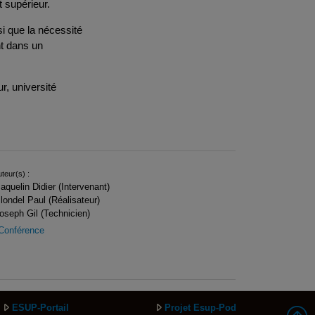
 supérieur.
si que la nécessité
nt dans un
r, université
teur(s) :
aquelin Didier (Intervenant)
londel Paul (Réalisateur)
oseph Gil (Technicien)
Conférence
ESUP-Portail
Projet Esup-Pod