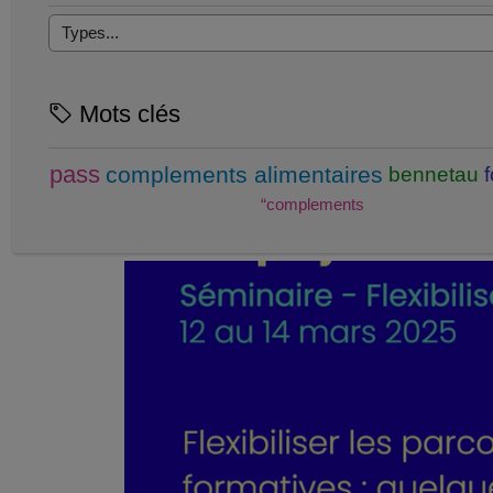
Mots clés
pass
complements alimentaires
bennetau
“complements