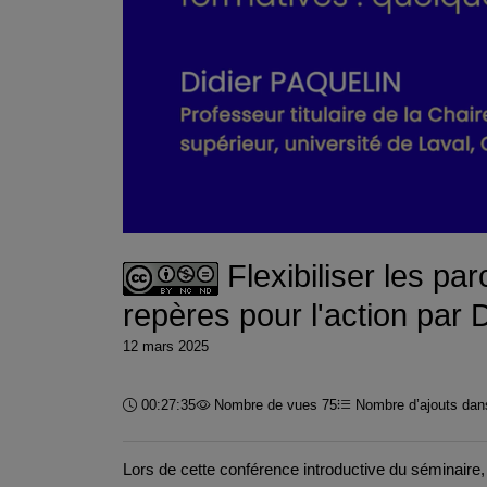
Flexibiliser les pa
repères pour l'action par 
12 mars 2025
Durée :
00:27:35
Nombre de vues 75
Nombre d’ajouts dans
Lors de cette conférence introductive du séminair