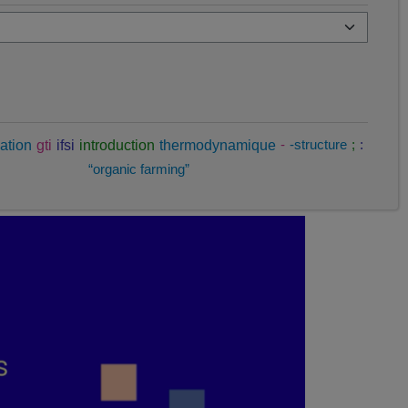
ation
gti
ifsi
introduction
thermodynamique
-
-structure
;
:
“organic farming”