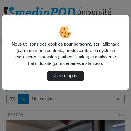
Rechercher un média sur
Accueil
Vidéos
Nous utilisons des cookies pour personnaliser l’affichage
(barre de menu de droite, mode sombre ou dyslexie
etc.), gérer la session (authentification) et analyser le
trafic du site (pour certaines instances).
35 vidéos trouvées
J’ai compris
Audio
Vidéo
Direction de tri
↘
Tri
00:02:34