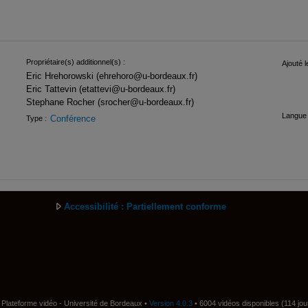
Propriétaire(s) additionnel(s) :
Ajouté l
Eric Hrehorowski (ehrehoro@u-bordeaux.fr)
Eric Tattevin (etattevi@u-bordeaux.fr)
Stephane Rocher (srocher@u-bordeaux.fr)
Langue 
Conférence
Type :
Accessibilité : Partiellement conforme
Plateforme vidéo - Université de Bordeaux •
Version 4.0.3
• 6004 vidéos disponibles (114 jou