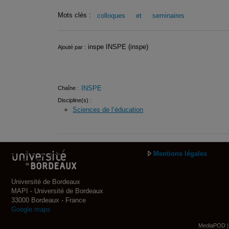
Mots clés :
colloques
et
seminaires
Infos
inspe INSPE (inspe)
Ajouté par :
INSPE
Chaîne :
Discipline(s) :
Sciences de l’éducation
Mentions légales
Université de Bordeaux
MAPI - Université de Bordeaux
33000 Bordeaux - France
Google maps
MediaPOD | 