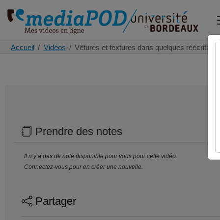
Accueil
Vidéos
Vêtures et textures dans quelques réécritur
Prendre des notes
Il n’y a pas de note disponible pour vous pour cette vidéo.
Connectez-vous pour en créer une nouvelle.
Partager