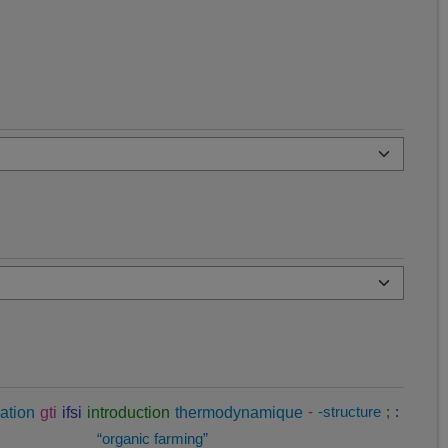
ation
gti
ifsi
introduction
thermodynamique
-
-structure
;
:
“organic farming”