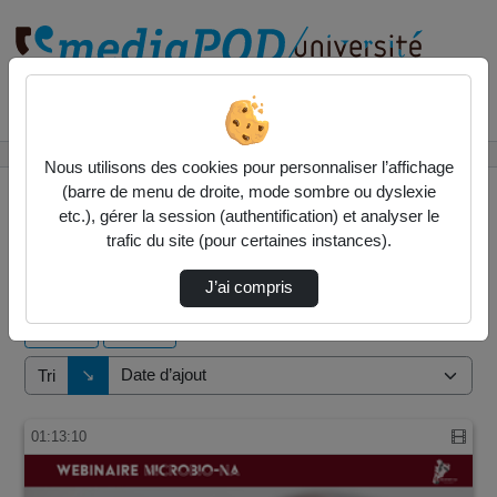
Rechercher un média sur
Accueil
Vidéos
Nous utilisons des cookies pour personnaliser l’affichage
(barre de menu de droite, mode sombre ou dyslexie
etc.), gérer la session (authentification) et analyser le
trafic du site (pour certaines instances).
23 vidéos trouvées
J’ai compris
Audio
Vidéo
Direction de tri
↘
Tri
01:13:10