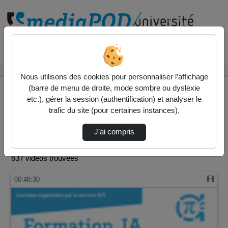
Rechercher un média sur
Accueil
INSPE
Nous utilisons des cookies pour personnaliser l’affichage
(barre de menu de droite, mode sombre ou dyslexie
etc.), gérer la session (authentification) et analyser le
trafic du site (pour certaines instances).
INSPE
J’ai compris
Vidéo
Audio
637 vidéos trouvées
00:48:30