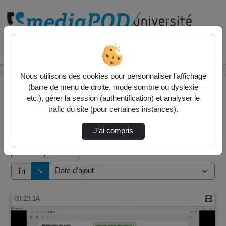
Rechercher un média sur
Accueil
Vidéos
Nous utilisons des cookies pour personnaliser l’affichage
(barre de menu de droite, mode sombre ou dyslexie
etc.), gérer la session (authentification) et analyser le
trafic du site (pour certaines instances).
6004 vidéos trouvées
J’ai compris
Audio
Vidéo
Direction de tri
↘
Tri
00:23:14