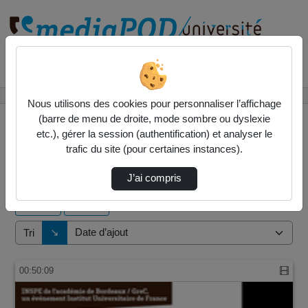
Rechercher un média sur
Accueil
Vidéos
Nous utilisons des cookies pour personnaliser l’affichage
(barre de menu de droite, mode sombre ou dyslexie
etc.), gérer la session (authentification) et analyser le
trafic du site (pour certaines instances).
7 vidéos trouvées
J’ai compris
Audio
Vidéo
Direction de tri
↘
Tri
00:50:09