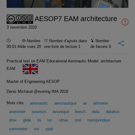
vidéo
AESOP7 EAM architecture
3 novembre 2020
Durée :
Nombre
Nombre d’ajouts dans
Nombre
00:01:44
de vues 20
une liste de lecture
1
de favoris
0
Practical test on EAM Educational Aeronautic Model: architecture
EAM
Master of Engineering AESOP
Denis Michaud @evering IMA 2018
Mots clés :
aeronautic
aeronautique
air
altimeter
anemoter
avionics
avionique
bench
data
databus
dme
glide
ils
loc
rdnav
test
transpondeur
variometer
vor
xpdr