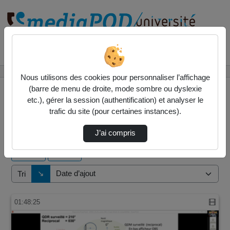
Rechercher un média sur
Accueil
Vidéos
Nous utilisons des cookies pour personnaliser l’affichage
(barre de menu de droite, mode sombre ou dyslexie
etc.), gérer la session (authentification) et analyser le
trafic du site (pour certaines instances).
17 vidéos trouvées
J’ai compris
Audio
Vidéo
Direction de tri
↘
Tri
01:48:25