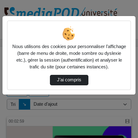
Rechercher un média sur
Accueil
Vidéos
Nous utilisons des cookies pour personnaliser l’affichage
(barre de menu de droite, mode sombre ou dyslexie
etc.), gérer la session (authentification) et analyser le
trafic du site (pour certaines instances).
144 vidéos trouvées
J’ai compris
Audio
Vidéo
Direction de tri
↘
Tri
00:02:59