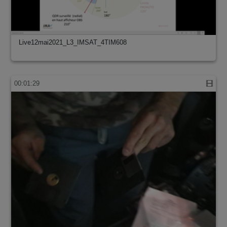
Live12mai2021_L3_IMSAT_4TIM608
00:01:29