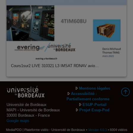
Cours1sur2 LIVE 310321 L3 IMSAT RDNAV avio…
Mentions légales
Accessibilité :
Partiellement conforme
Université de Bordeaux
ESUP-Portail
MAPI - Université de Bordeaux
Projet Esup-Pod
33000 Bordeaux - France
Google maps
MediaPOD | Plateforme vidéo - Université de Bordeaux •
Version 4.0.3
• 6004 vidéos