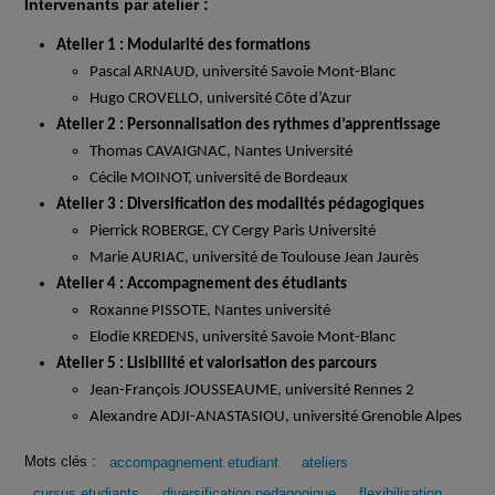
Intervenants par atelier :
Atelier 1 : Modularité des formations
Pascal A
RNAU
D, université Savoie Mont-Blanc
Hugo
CROVELLO
, université Côte d’Azur
Atelier 2 : Personnalisation des rythmes d’apprentissage
Thomas
CAVAIGNAC
, Nantes Université
Cécile
MOINOT
, université de Bordeaux
Atelier 3 : Diversification des modalités pédagogiques
Pierrick ROBERGE, CY Cergy Paris Université
Marie
AURIAC
, université de Toulouse Jean Jaurès
Atelier 4 : Accompagnement des étudiants
Roxanne
PISSOTE
, Nantes université
Elodie
KREDENS
, université Savoie Mont-Blanc
Atelier 5 : Lisibilité et valorisation des parcours
Jean-François
JOUSSEAUME
, université Rennes 2
Alexandre
ADJI-ANASTASIOU
, université Grenoble Alpes
Mots clés :
accompagnement etudiant
ateliers
cursus etudiants
diversification pedagogique
flexibilisation