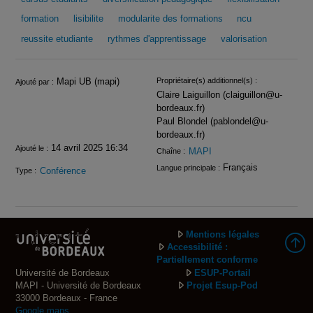
formation
lisibilite
modularite des formations
ncu
reussite etudiante
rythmes d'apprentissage
valorisation
Infos
Mapi UB (mapi)
Propriétaire(s) additionnel(s) :
Ajouté par :
Claire Laiguillon (claiguillon@u-
bordeaux.fr)
Paul Blondel (pablondel@u-
bordeaux.fr)
14 avril 2025 16:34
Ajouté le :
MAPI
Chaîne :
Français
Langue principale :
Conférence
Type :
Mentions légales
Accessibilité :
Partiellement conforme
Université de Bordeaux
ESUP-Portail
MAPI - Université de Bordeaux
Projet Esup-Pod
33000 Bordeaux - France
Google maps