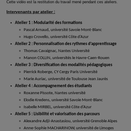
Cette vidéo est la restitution du travail mené pendant ces ateliers.
Intervenants par atelier :
Atelier 1 : Modularité des formations
Pascal
Arnaud
, université Savoie Mont-Blanc
Hugo
Crovello
, université Côte d’Azur
Atelier 2 : Personnalisation des rythmes d’apprentissage
Thomas
Cavaignac
, Nantes Université
Manon
COLLIN
, universités le Havre-Caen-Rouen
Atelier 3 : Diversification des modalités pédagogiques
Pierrick Roberge, CY Cergy Paris Université
Marie
Auriac
, université de Toulouse Jean Jaurès
Atelier 4 : Accompagnement des étudiants
Roxanne Pissote, Nantes université
Elodie
Kredens
, université Savoie Mont-Blanc
Isabelle MIRBEL, université Côte d’Azur
Atelier 5 : Lisibilité et valorisation des parcours
Alexandre
Adji-Anastasiou
, université Grenoble Alpes
Anne-Sophie
MACHARINOW
, université de Limoges