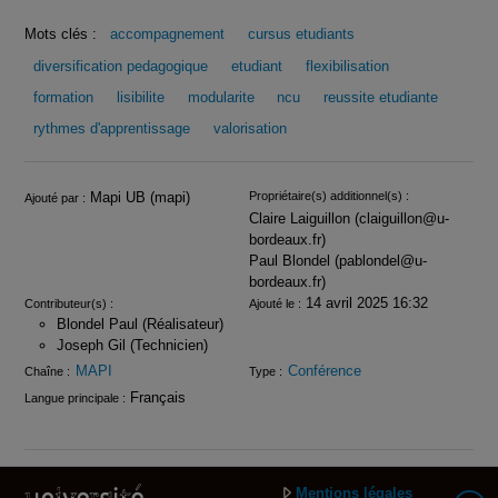
Mots clés :
accompagnement
cursus etudiants
diversification pedagogique
etudiant
flexibilisation
formation
lisibilite
modularite
ncu
reussite etudiante
rythmes d'apprentissage
valorisation
Infos
Mapi UB (mapi)
Propriétaire(s) additionnel(s) :
Ajouté par :
Claire Laiguillon (claiguillon@u-
bordeaux.fr)
Paul Blondel (pablondel@u-
bordeaux.fr)
14 avril 2025 16:32
Contributeur(s) :
Ajouté le :
Blondel Paul (Réalisateur)
Joseph Gil (Technicien)
MAPI
Conférence
Chaîne :
Type :
Français
Langue principale :
Mentions légales