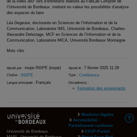
de la vidéo 360° lors d’entretiens réalisés au FabLab Coh@bit de
l’Université de Bordeaux, mettant en valeur les possibilités d’analyse
des espaces du faire.
Léa Degeuse, doctorante en Sciences de l’Information et de la
Communication, Laboratoire IMS, Université de Bordeaux, Charles-
Alexandre Delestage, MCF en Sciences de l’Information et de la
Communication, Laboratoire MICA, Université Bordeaux Montaigne
Mots clés :
Infos
inspe INSPE (inspe)
7 février 2025 11:29
Ajouté par :
Ajouté le :
INSPE
Conférence
Chaîne :
Type :
Français
Langue principale :
Discipline(s) :
Formation des enseignants
Mentions légales
Accessibilité :
Partiellement conforme
Université de Bordeaux
ESUP-Portail
MAPI - Université de Bordeaux
Projet Esup-Pod