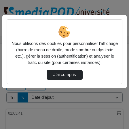
Rechercher un média sur
Accueil
Vidéos
Nous utilisons des cookies pour personnaliser l’affichage
(barre de menu de droite, mode sombre ou dyslexie
etc.), gérer la session (authentification) et analyser le
trafic du site (pour certaines instances).
106 vidéos trouvées
J’ai compris
Audio
Vidéo
Direction de tri
↘
Tri
01:03:41