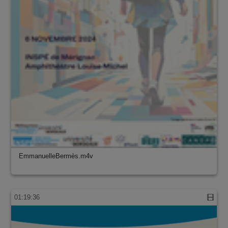
EmmanuelleBermès.m4v
01:19:36