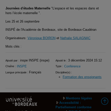
Journées d'études Maternelle
"L’espace et les espaces dans et
hors l’école maternelle ".
Les 25 et 26 septembre
INSPÉ de l'Académie de Bordeaux, site de Bordeaux-Caudéran
Organisateurs:
Véronique BOIRON
et
Nathalie SALAGNAC
Mots clés :
Infos
inspe INSPE (inspe)
3 décembre 2024 15:12
Ajouté par :
Ajouté le :
INSPE
Conférence
Chaîne :
Type :
Français
Langue principale :
Discipline(s) :
Formation des enseignants
Mentions légales
Accessibilité :
Partiellement conforme