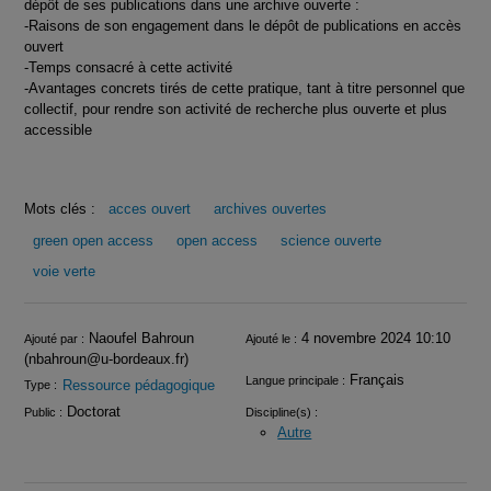
dépôt de ses publications dans une archive ouverte :
-Raisons de son engagement dans le dépôt de publications en accès
ouvert
-Temps consacré à cette activité
-Avantages concrets tirés de cette pratique, tant à titre personnel que
collectif, pour rendre son activité de recherche plus ouverte et plus
accessible
Mots clés :
acces ouvert
archives ouvertes
green open access
open access
science ouverte
voie verte
Infos
Naoufel Bahroun
4 novembre 2024 10:10
Ajouté par :
Ajouté le :
(nbahroun@u-bordeaux.fr)
Français
Langue principale :
Ressource pédagogique
Type :
Doctorat
Public :
Discipline(s) :
Autre