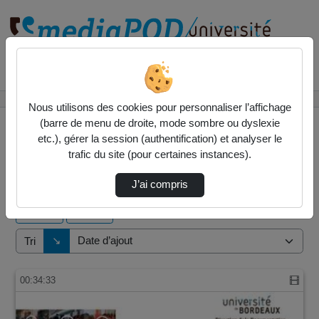
Rechercher un média sur
Accueil
Vidéos
Nous utilisons des cookies pour personnaliser l’affichage
(barre de menu de droite, mode sombre ou dyslexie
etc.), gérer la session (authentification) et analyser le
trafic du site (pour certaines instances).
1 vidéo trouvée
J’ai compris
Audio
Vidéo
Direction de tri
↘
Tri
00:34:33