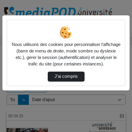
Rechercher un média sur
Accueil
Vidéos
Nous utilisons des cookies pour personnaliser l’affichage
(barre de menu de droite, mode sombre ou dyslexie
etc.), gérer la session (authentification) et analyser le
trafic du site (pour certaines instances).
1 vidéo trouvée
J’ai compris
Audio
Vidéo
Direction de tri
↘
Tri
00:34:33