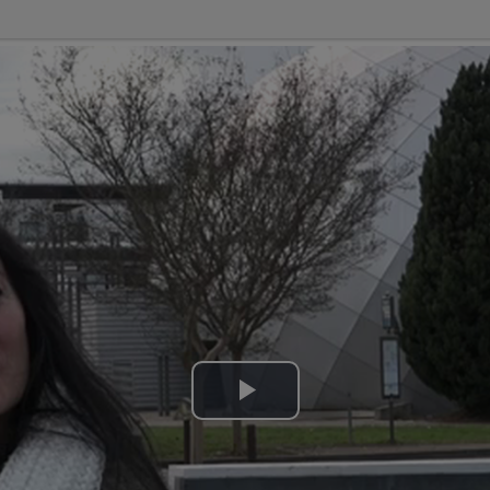
Lire
la