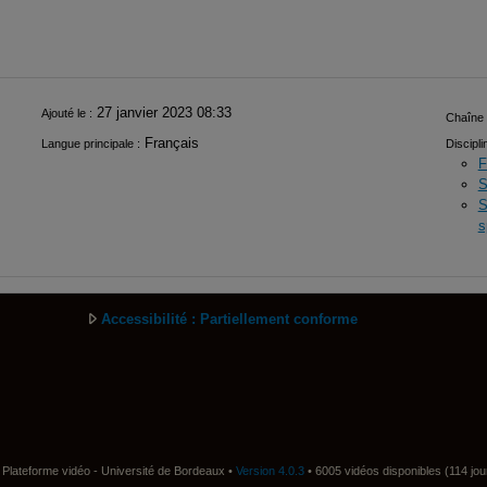
27 janvier 2023 08:33
Ajouté le :
Chaîne 
Français
Langue principale :
Discipli
F
S
S
s
Accessibilité : Partiellement conforme
Plateforme vidéo - Université de Bordeaux •
Version 4.0.3
• 6005 vidéos disponibles (114 jou