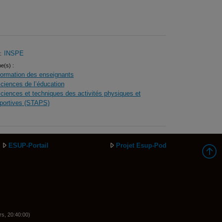
INSPE
:
ne(s) :
ormation des enseignants
ciences de l’éducation
ciences et techniques des activités physiques et
portives (STAPS)
ESUP-Portail
Projet Esup-Pod
rs, 20:40:00)