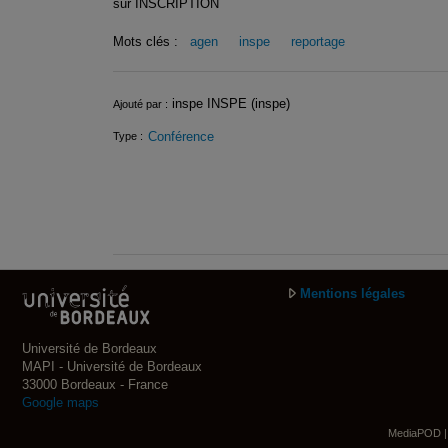
sur INSCRIPTION
Mots clés :
agen
inspe
reportage
Infos
inspe INSPE (inspe)
Ajouté par :
Conférence
Type :
Mentions légales
Université de Bordeaux
MAPI - Université de Bordeaux
33000 Bordeaux - France
Google maps
MediaPOD | 