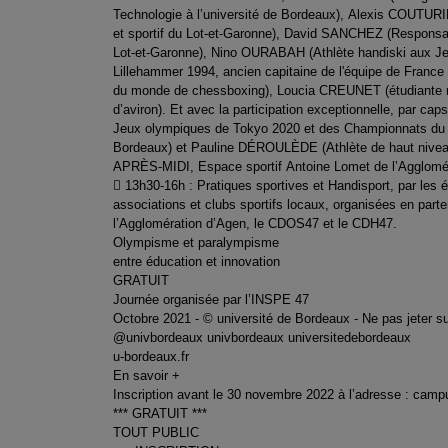
Technologie à l’université de Bordeaux), Alexis COUTUR
et sportif du Lot-et-Garonne), David SANCHEZ (Responsab
Lot-et-Garonne), Nino OURABAH (Athlète handiski aux Jeu
Lillehammer 1994, ancien capitaine de l'équipe de Fra
du monde de chessboxing), Loucia CREUNET (étudiante r
d’aviron). Et avec la participation exceptionnelle, par c
Jeux olympiques de Tokyo 2020 et des Championnats du 
Bordeaux) et Pauline DÉROULÈDE (Athlète de haut niveau 
APRÈS-MIDI, Espace sportif Antoine Lomet de l’Agglomér
 13h30-16h : Pratiques sportives et Handisport, par les ét
associations et clubs sportifs locaux, organisées en part
l’Agglomération d’Agen, le CDOS47 et le CDH47.
Olympisme et paralympisme
entre éducation et innovation
GRATUIT
Journée organisée par l’INSPE 47
Octobre 2021 - © université de Bordeaux - Ne pas jeter su
@univbordeaux univbordeaux universitedebordeaux
u-bordeaux.fr
En savoir +
Inscription avant le 30 novembre 2022 à l’adresse : cam
*** GRATUIT ***
TOUT PUBLIC