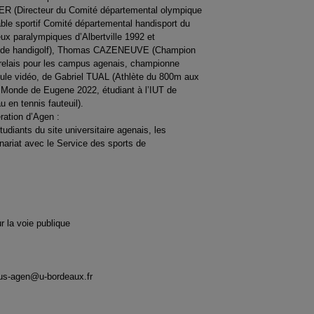
IER (Directeur du Comité départemental olympique
le sportif Comité départemental handisport du
x paralympiques d’Albertville 1992 et
nce de handigolf), Thomas CAZENEUVE (Champion
elais pour les campus agenais, championne
apsule vidéo, de Gabriel TUAL (Athlète du 800m aux
Monde de Eugene 2022, étudiant à l’IUT de
en tennis fauteuil).
ation d’Agen :
udiants du site universitaire agenais, les
enariat avec le Service des sports de
r la voie publique
pus-agen@u-bordeaux.fr