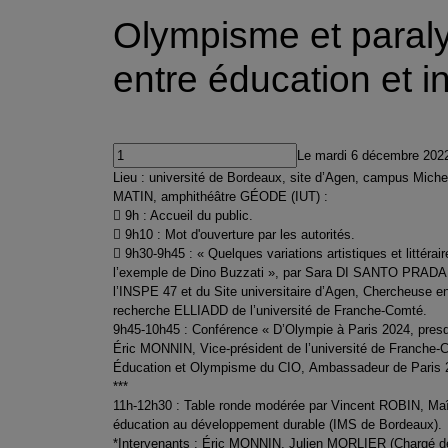
Olympisme et para
entre éducation et i
Le mardi 6 décembre 202
Lieu : université de Bordeaux, site d’Agen, campus Miche
MATIN, amphithéâtre GÉODE (IUT) :
 9h : Accueil du public.
 9h10 : Mot d'ouverture par les autorités.
 9h30-9h45 : « Quelques variations artistiques et littéra
l’exemple de Dino Buzzati », par Sara DI SANTO PRADA, 
l’INSPE 47 et du Site universitaire d’Agen, Chercheuse e
recherche ELLIADD de l’université de Franche-Comté.
9h45-10h45 : Conférence « D’Olympie à Paris 2024, presq
Éric MONNIN, Vice-président de l’université de Franche
Éducation et Olympisme du CIO, Ambassadeur de Paris 
***
11h-12h30 : Table ronde modérée par Vincent ROBIN, Maît
éducation au développement durable (IMS de Bordeaux).
*Intervenants : Éric MONNIN, Julien MORLIER (Chargé 