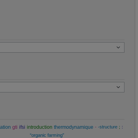
ation
gti
ifsi
introduction
thermodynamique
-
-structure
;
:
“organic farming”