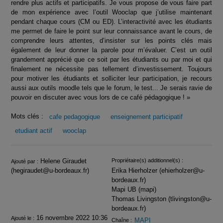
rendre plus actifs et participatifs. Je vous propose de vous faire part
de mon expérience avec l’outil Wooclap que j’utilise maintenant
pendant chaque cours (CM ou ED). L’interactivité avec les étudiants
me permet de faire le point sur leur connaissance avant le cours, de
comprendre leurs attentes, d’insister sur les points clés mais
également de leur donner la parole pour m’évaluer. C’est un outil
grandement apprécié que ce soit par les étudiants ou par moi et qui
finalement ne nécessite pas tellement d’investissement. Toujours
pour motiver les étudiants et solliciter leur participation, je recours
aussi aux outils moodle tels que le forum, le test... Je serais ravie de
pouvoir en discuter avec vous lors de ce café pédagogique ! »
Mots clés :
cafe pedagogique
enseignement participatif
etudiant actif
wooclap
Infos
Helene Giraudet
Propriétaire(s) additionnel(s) :
Ajouté par :
(hegiraudet@u-bordeaux.fr)
Erika Hierholzer (ehierholzer@u-
bordeaux.fr)
Mapi UB (mapi)
Thomas Livingston (tlivingston@u-
bordeaux.fr)
16 novembre 2022 10:36
Ajouté le :
MAPI
Chaîne :