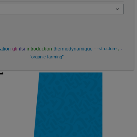
ation
gti
ifsi
introduction
thermodynamique
-
-structure
;
:
“organic farming”