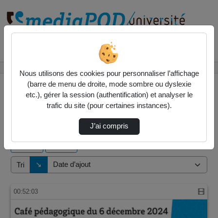
Rechercher un média sur
Accueil
Vidéos
Nous utilisons des cookies pour personnaliser l’affichage
(barre de menu de droite, mode sombre ou dyslexie
etc.), gérer la session (authentification) et analyser le
trafic du site (pour certaines instances).
15 vidéos trouvées
J’ai compris
Audio
Vidéo
Direction de tri
↘
Tri
00:52:03