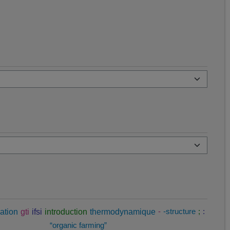
ation
gti
ifsi
introduction
thermodynamique
-
-structure
;
:
“organic farming”