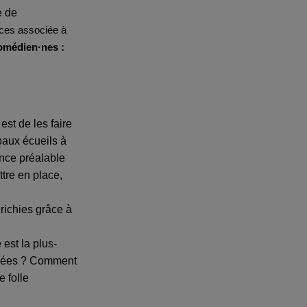
e de
nces associée à
omédien·nes :
st de les faire
paux écueils à
ence préalable
ttre en place,
richies grâce à
 est la plus-
ntrées ? Comment
e folle