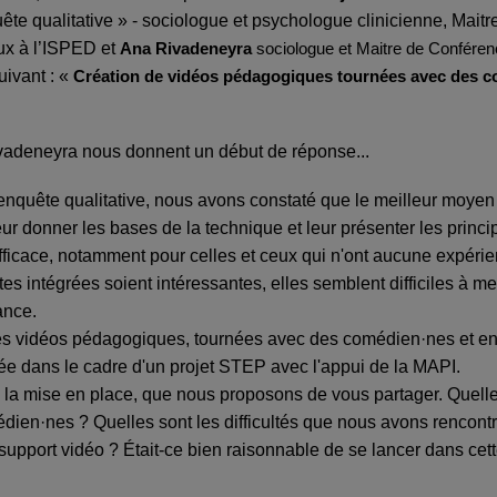
te qualitative » - sociologue et psychologue clinicienne, Maitr
ux à l’ISPED
et
Ana Rivadeneyra
sociologue et Maitre de Confére
ivant : «
Création de vidéos pédagogiques tournées avec des c
ivadeneyra nous donnent un début de réponse...
enquête qualitative, nous avons constaté que le meilleur moyen e
eur donner les bases de la technique et leur présenter les princi
efficace, notamment pour celles et ceux qui n'ont aucune expéri
es intégrées soient intéressantes, elles semblent difficiles à me
ance.
des vidéos pédagogiques, tournées avec des comédien·nes et en
ulée dans le cadre d'un projet STEP avec l'appui de la MAPI.
 à la mise en place, que nous proposons de vous partager.
Quelle
édien·nes ? Quelles sont les difficultés que nous avons renco
n support vidéo ? Était-ce bien raisonnable de se lancer dans cett