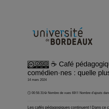
☕ Café pédagogiqu
comédien·nes : quelle plu
14 mars 2024
Durée :
00:56:31
Nombre de vues 69
Nombre d’ajouts dans
Les cafés pédagogiques continuent ! Dans ce ca