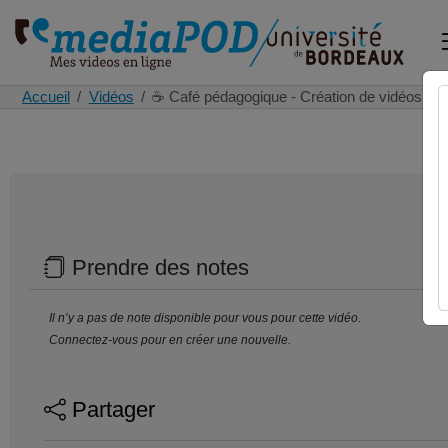
Accueil
Vidéos
☕ Café pédagogique - Création de vidéos p
Prendre des notes
Il n’y a pas de note disponible pour vous pour cette vidéo.
Connectez-vous pour en créer une nouvelle.
Partager