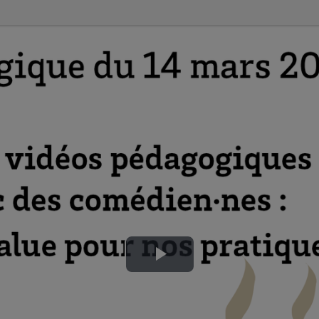
Lire
la