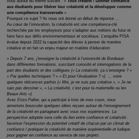
vous autour du thème suivant : «
Tous créatifs ! Donner confiance
aux étudiants pour libérer leur créativité et la développer comme
une compétence transversale
»
Pourquoi ce sujet ? Ils nous ont donné un début de réponse …
Au cœur de l’innovation, la créativité est une compétence-clé
recherchée par les employeurs pour s’adapter aux métiers du futur et
faire face aux défis environnementaux et sociétaux. L’enquête PISA
évalue depuis 2022 la capacité des élèves à penser de manière
créative et en fait un enjeu majeur en matière d’éducation.
«
Depuis 7 ans, j’enseigne la créativité à l’université de Bordeaux
dans différentes formations, suscitant curiosité et interrogations de la
part des étudiants et des collègues (« La créativité, ça s’enseigne ? »
« Par quelles techniques ? » « Et pour l’évaluation ? ») … voire
quelques réticences parfois (« Moi, je ne suis pas créative », « Je ne
sais pas dessiner », « La créativité, c’est pour la maternelle ou les
Beaux-Arts »).
Avec Enzo Pallier, qui a participé à trois de mes cours, nous
aimerions bousculer quelques idées reçues autour de l’enseignement
de la créativité en partageant avec vous nos expériences. La
perspective adoptée sera celle du lien entre confiance et créativité :
favoriser l’expression du potentiel créatif de chacun par un climat de
confiance / pratiquer la créativité de manière expérientielle et ludique
pour gagner en confiance au service de ses projets.