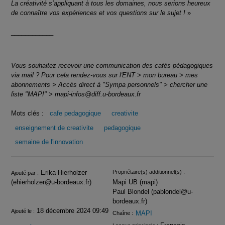
La créativité s’appliquant à tous les domaines, nous serions heureux
de connaître vos expériences et vos questions sur le sujet !
»
____________
Vous souhaitez recevoir une communication des cafés pédagogiques
via mail ? Pour cela rendez-vous sur l'ENT > mon bureau > mes
abonnements > Accès direct à "Sympa personnels" > chercher une
liste "MAPI" > mapi-infos@diff.u-bordeaux.fr
Mots clés :
cafe pedagogique
creativite
enseignement de creativite
pedagogique
semaine de l'innovation
Infos
Erika Hierholzer
Propriétaire(s) additionnel(s) :
Ajouté par :
(ehierholzer@u-bordeaux.fr)
Mapi UB (mapi)
Paul Blondel (pablondel@u-
bordeaux.fr)
18 décembre 2024 09:49
Ajouté le :
MAPI
Chaîne :