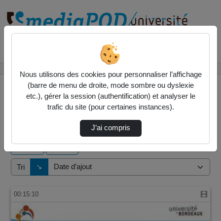
Rechercher un média sur
Accueil
Vidéos
Nous utilisons des cookies pour personnaliser l’affichage
(barre de menu de droite, mode sombre ou dyslexie
etc.), gérer la session (authentification) et analyser le
trafic du site (pour certaines instances).
17 vidéos trouvées
J’ai compris
Audio
Vidéo
Direction de tri
↘
Tri
00:15:10