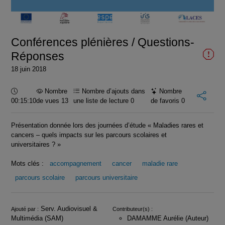
la
vidéo
Conférences plénières / Questions-
Réponses
18 juin 2018
Durée :
Nombre
Nombre d’ajouts dans
Nombre
00:15:10
de vues 13
une liste de lecture
0
de favoris
0
Présentation donnée lors des journées d’étude « Maladies rares et
cancers – quels impacts sur les parcours scolaires et
universitaires ? »
Mots clés :
accompagnement
cancer
maladie rare
parcours scolaire
parcours universitaire
Infos
Serv. Audiovisuel &
Ajouté par :
Contributeur(s) :
Multimédia (SAM)
DAMAMME Aurélie (Auteur)