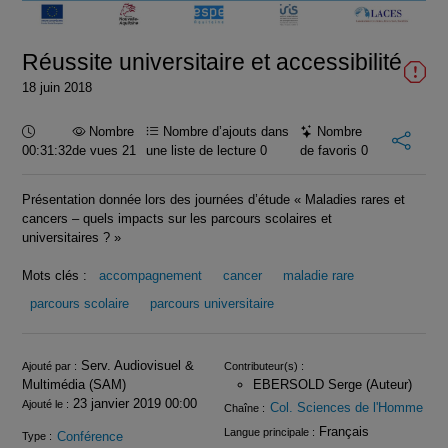
vidéo
Réussite universitaire et accessibilité
18 juin 2018
Durée :
Nombre
Nombre d’ajouts dans
Nombre
00:31:32
de vues 21
une liste de lecture
0
de favoris
0
Présentation donnée lors des journées d’étude « Maladies rares et
cancers – quels impacts sur les parcours scolaires et
universitaires ? »
Mots clés :
accompagnement
cancer
maladie rare
parcours scolaire
parcours universitaire
Infos
Serv. Audiovisuel &
Ajouté par :
Contributeur(s) :
Multimédia (SAM)
EBERSOLD Serge (Auteur)
23 janvier 2019 00:00
Ajouté le :
Col. Sciences de l'Homme
Chaîne :
Français
Langue principale :
Conférence
Type :