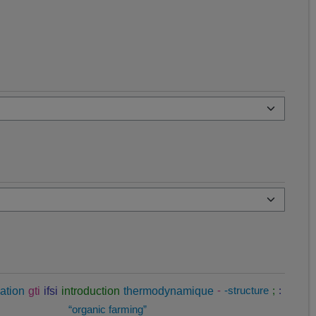
ation
gti
ifsi
introduction
thermodynamique
-
-structure
;
:
“organic farming”