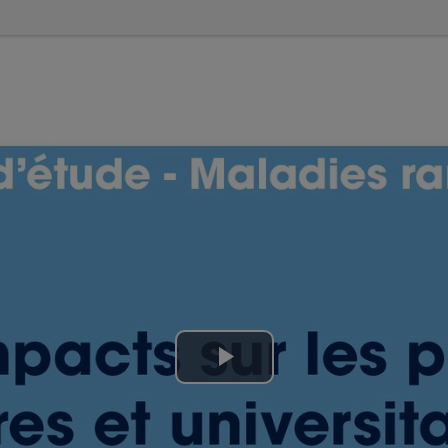
Lire
la