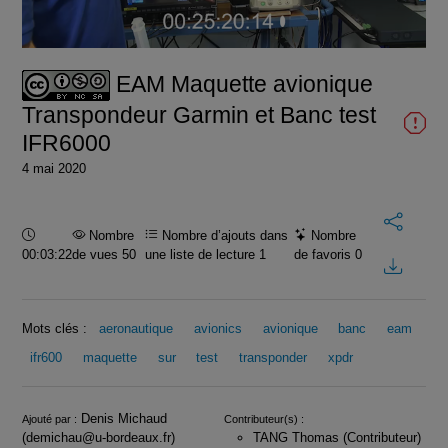
la
vidéo
EAM Maquette avionique
Transpondeur Garmin et Banc test
IFR6000
4 mai 2020
Durée :
Nombre
Nombre d’ajouts dans
Nombre
00:03:22
de vues 50
une liste de lecture
1
de favoris
0
Mots clés :
aeronautique
avionics
avionique
banc
eam
ifr600
maquette
sur
test
transponder
xpdr
Infos
Denis Michaud
Ajouté par :
Contributeur(s) :
(demichau@u-bordeaux.fr)
TANG Thomas (Contributeur)