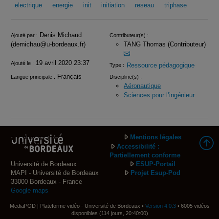
electrique
energie
init
initiation
reseau
triphase
Infos
Denis Michaud
Ajouté par :
Contributeur(s) :
(demichau@u-bordeaux.fr)
TANG Thomas (Contributeur)
19 avril 2020 23:37
Ajouté le :
Ressource pédagogique
Type :
Français
Langue principale :
Discipline(s) :
Aéronautique
Sciences pour l’ingénieur
Mentions légales
Accessibilité :
Partiellement conforme
Université de Bordeaux
ESUP-Portail
MAPI - Université de Bordeaux
Projet Esup-Pod
33000 Bordeaux - France
Google maps
MediaPOD | Plateforme vidéo - Université de Bordeaux •
Version 4.0.3
• 6005 vidéos
disponibles (114 jours, 20:40:00)