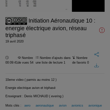
la
vidéo
Initiation Aéronautique 10 :
energie électrique avion, réseau
triphasé
19 avril 2020
Durée :
Nombre
Nombre d’ajouts dans
Nombre
00:09:41
de vues 54
une liste de lecture
1
de favoris
0
10eme video ( parmis au moins 12 )
Energie electrique avion et triphasé
Enseignant : Denis MICHAUD ( evering )
Mots clés :
aero
aeronautique
avion
avionics
avionique