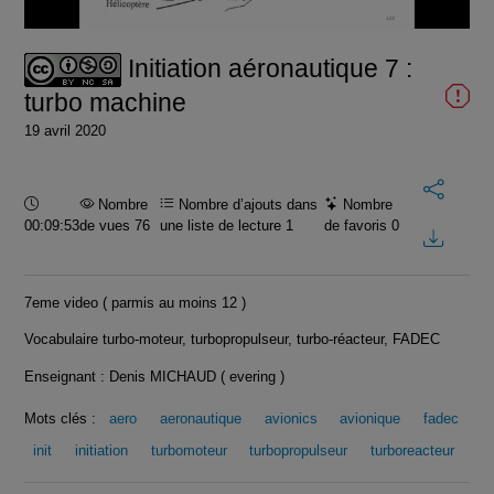
vidéo
Initiation aéronautique 7 :
turbo machine
19 avril 2020
Durée :
Nombre
Nombre d’ajouts dans
Nombre
00:09:53
de vues 76
une liste de lecture
1
de favoris
0
7eme video ( parmis au moins 12 )
Vocabulaire turbo-moteur, turbopropulseur, turbo-réacteur, FADEC
Enseignant : Denis MICHAUD ( evering )
Mots clés :
aero
aeronautique
avionics
avionique
fadec
init
initiation
turbomoteur
turbopropulseur
turboreacteur