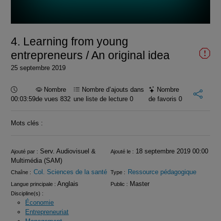
la
vidéo
4. Learning from young
entrepreneurs / An original idea
25 septembre 2019
Durée :
Nombre
Nombre d’ajouts dans
Nombre
00:03:59
de vues 832
une liste de lecture
0
de favoris
0
Mots clés :
Infos
Serv. Audiovisuel &
18 septembre 2019 00:00
Ajouté par :
Ajouté le :
Multimédia (SAM)
Col. Sciences de la santé
Ressource pédagogique
Chaîne :
Type :
Anglais
Master
Langue principale :
Public :
Discipline(s) :
Économie
Entrepreneuriat