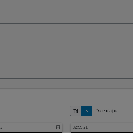
s
Direction de tri
↘
Tri
32
02:55:21