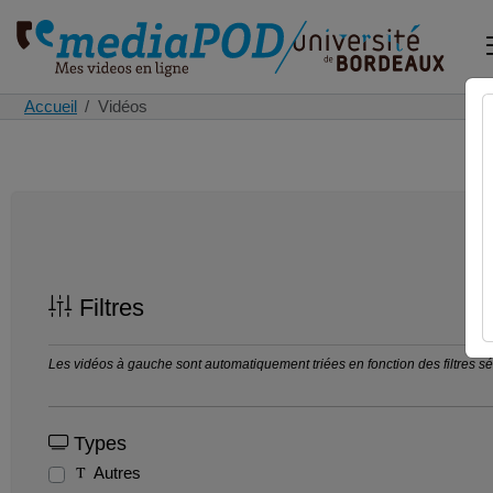
Accueil
Vidéos
Filtres
Les vidéos à gauche sont automatiquement triées en fonction des filtres séle
Types
Autres