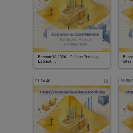
Econom'IA 2024 - Océane Tenebay -
Econo
Estimati…
rates
01:24:46
03:58: