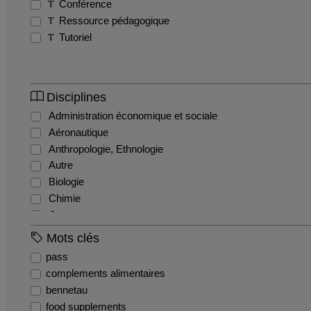
Conférence
Ressource pédagogique
Tutoriel
Disciplines
Administration économique et sociale
Aéronautique
Anthropologie, Ethnologie
Autre
Biologie
Chimie
Commerce
Comptabilité et gestion financière
Mots clés
Droit administratif
pass
Droit civil
complements alimentaires
Droit constitutionnel
bennetau
Droit international et communautaire
food supplements