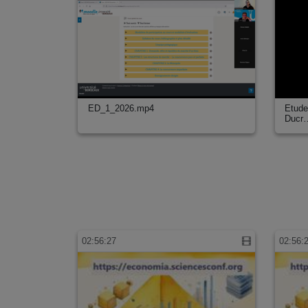
Pharmacie
Physique
Physique nucléaire et physique des hautes énergies
Psychologie
Santé
Santé publique
Science politique
ED_1_2026.mp4
Etude
Ducr
Sciences cognitives
Sciences de l’éducation
Sciences de la terre
Sciences de la vie
Sciences de la vigne et du vin
Sciences et techniques des activités physiques et sporti
Sciences pour l’ingénieur
Sociologie
02:56:27
02:56:
Statistiques
Technologies de la santé
Thermalisme