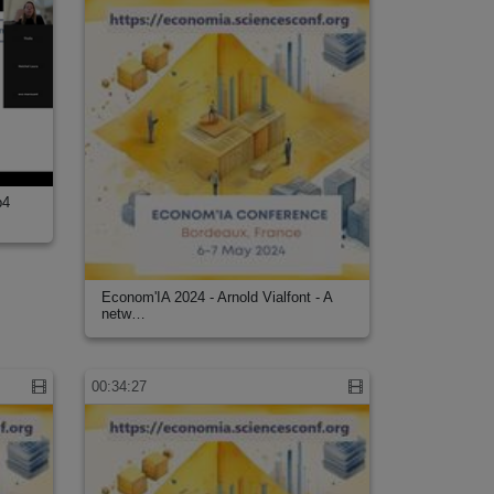
p4
Econom'IA 2024 - Arnold Vialfont - A
netw…
00:34:27