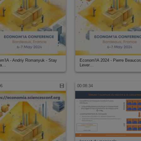
m'IA - Andriy Romanyuk - Stay
Econom'IA 2024 - Pierre Beaucora
 a…
Lever…
06
00:08:34