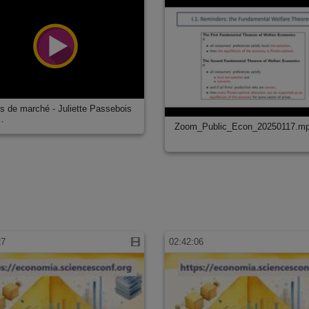
s de marché - Juliette Passebois
…
Zoom_Public_Econ_20250117.m
ves (STAPS)
27
02:42:06