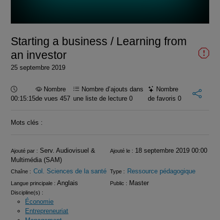
la
vidéo
Starting a business / Learning from
an investor
25 septembre 2019
Durée :
Nombre
Nombre d’ajouts dans
Nombre
00:15:15
de vues 457
une liste de lecture
0
de favoris
0
Mots clés :
Infos
Serv. Audiovisuel &
18 septembre 2019 00:00
Ajouté par :
Ajouté le :
Multimédia (SAM)
Col. Sciences de la santé
Ressource pédagogique
Chaîne :
Type :
Anglais
Master
Langue principale :
Public :
Discipline(s) :
Économie
Entrepreneuriat