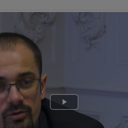
Lire
la