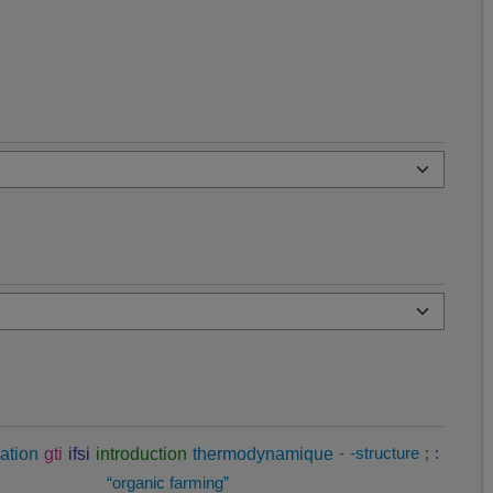
ation
gti
ifsi
introduction
thermodynamique
-
-structure
;
:
“organic farming”