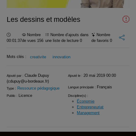
vidéo
Les dessins et modèles
Durée :
Nombre
Nombre d’ajouts dans
Nombre
00:01:37
de vues 156
une liste de lecture
0
de favoris
0
Mots clés :
creativite
innovation
Infos
Claude Dupuy
20 mai 2019 00:00
Ajouté par :
Ajouté le :
(cdupuy@u-bordeaux.fr)
Français
Langue principale :
Ressource pédagogique
Type :
Licence
Public :
Discipline(s) :
Économie
Entrepreneuriat
Management