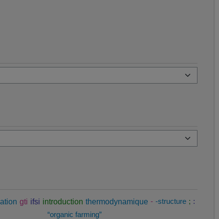
ation
gti
ifsi
introduction
thermodynamique
-
-structure
;
:
“organic farming”