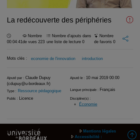
vidéo
La redécouverte des périphéries
Durée :
Nombre
Nombre d’ajouts dans
Nombre
00:04:41
de vues 223
une liste de lecture
0
de favoris
0
Mots clés :
economie de l'innovation
introduction
Infos
Claude Dupuy
10 mai 2019 00:00
Ajouté par :
Ajouté le :
(cdupuy@u-bordeaux.fr)
Français
Langue principale :
Ressource pédagogique
Type :
Licence
Public :
Discipline(s) :
Économie
Mentions légales
Accessibilité :